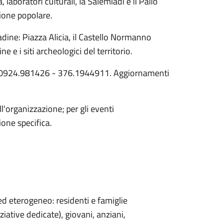
 laboratori culturali, la Salemiadi e il Palio
zione popolare.
adine: Piazza Alicia, il Castello Normanno
e e i siti archeologici del territorio.
tel. 0924.981426 - 376.1944911. Aggiornamenti
l'organizzazione; per gli eventi
one specifica.
d eterogeneo: residenti e famiglie
ziative dedicate), giovani, anziani,