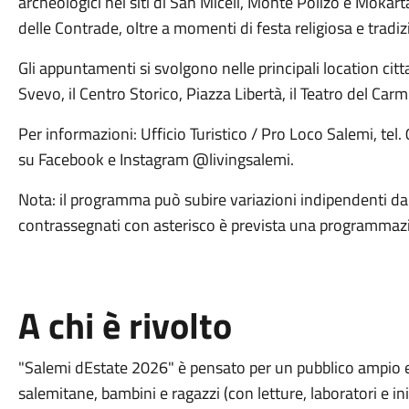
archeologici nei siti di San Miceli, Monte Polizo e Mokarta,
delle Contrade, oltre a momenti di festa religiosa e tradi
Gli appuntamenti si svolgono nelle principali location citt
Svevo, il Centro Storico, Piazza Libertà, il Teatro del Carmin
Per informazioni: Ufficio Turistico / Pro Loco Salemi, 
su Facebook e Instagram @livingsalemi.
Nota: il programma può subire variazioni indipendenti dal
contrassegnati con asterisco è prevista una programmazi
A chi è rivolto
"Salemi dEstate 2026" è pensato per un pubblico ampio e
salemitane, bambini e ragazzi (con letture, laboratori e ini