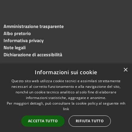
Amministrazione trasparente
Albo pretorio
Informativa privacy
Note legali
Dichiarazione di accessibilità
×
Informazioni sui cookie
Questo sito web utilizza cookie tecnici e assimilati strettamente
necessari al corretto funzionamento e alla navigazione del sito,
nonché un cookie tecnico analitico al solo fine di elaborare
RSS
Copyright © 2026 • Comune di
informazioni statistiche, aggregate e anonime.
Accessibilità
Per maggiori dettagli, può consultare la cookie policy al seguente
mh
Salemi • Powered by
link
Privacy
Municipium
Accesso
•
Cookie
redazione
ACCETTA TUTTO
RIFIUTA TUTTO
Mappa del sito