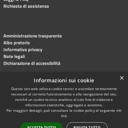
Richiesta di assistenza
Amministrazione trasparente
Albo pretorio
Informativa privacy
Note legali
Dichiarazione di accessibilità
×
Informazioni sui cookie
Questo sito web utilizza cookie tecnici e assimilati strettamente
necessari al corretto funzionamento e alla navigazione del sito,
nonché un cookie tecnico analitico al solo fine di elaborare
RSS
Copyright © 2026 • Comune di
informazioni statistiche, aggregate e anonime.
Accessibilità
Per maggiori dettagli, può consultare la cookie policy al seguente
mh
Salemi • Powered by
link
Privacy
Municipium
Accesso
•
Cookie
redazione
ACCETTA TUTTO
RIFIUTA TUTTO