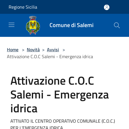
Salta al contenuto principale
Regione Sicilia
Comune di Salemi
Home
>
Novità
>
Avvisi
>
Attivazione C.O.C Salemi - Emergenza idrica
Attivazione C.O.C
Salemi - Emergenza
idrica
ATTIVATO IL CENTRO OPERATIVO COMUNALE (C.O.C.)
PER L’EMERGENZA IDRICA