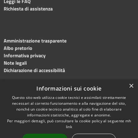
Leggi le FAQ
Richiesta di assistenza
Amministrazione trasparente
Albo pretorio
Informativa privacy
Note legali
Dichiarazione di accessibilità
×
Informazioni sui cookie
Questo sito web utilizza cookie tecnici e assimilati strettamente
necessari al corretto funzionamento e alla navigazione del sito,
nonché un cookie tecnico analitico al solo fine di elaborare
RSS
Copyright © 2026 • Comune di
informazioni statistiche, aggregate e anonime.
Accessibilità
Per maggiori dettagli, può consultare la cookie policy al seguente
mh
Salemi • Powered by
link
Privacy
Municipium
Accesso
•
Cookie
redazione