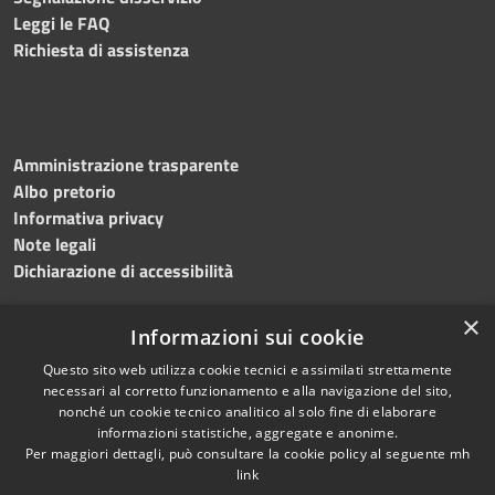
Leggi le FAQ
Richiesta di assistenza
Amministrazione trasparente
Albo pretorio
Informativa privacy
Note legali
Dichiarazione di accessibilità
×
Informazioni sui cookie
Questo sito web utilizza cookie tecnici e assimilati strettamente
necessari al corretto funzionamento e alla navigazione del sito,
nonché un cookie tecnico analitico al solo fine di elaborare
RSS
Copyright © 2026 • Comune di
informazioni statistiche, aggregate e anonime.
Accessibilità
Per maggiori dettagli, può consultare la cookie policy al seguente
mh
Salemi • Powered by
link
Privacy
Municipium
Accesso
•