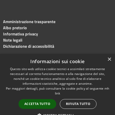
Amministrazione trasparente
Albo pretorio
Informativa privacy
Note legali
Dichiarazione di accessibilità
×
Informazioni sui cookie
Questo sito web utilizza cookie tecnici e assimilati strettamente
necessari al corretto funzionamento e alla navigazione del sito,
nonché un cookie tecnico analitico al solo fine di elaborare
RSS
Copyright © 2026 • Comune di
informazioni statistiche, aggregate e anonime.
Accessibilità
Per maggiori dettagli, può consultare la cookie policy al seguente
mh
Salemi • Powered by
link
Privacy
Municipium
Accesso
•
Cookie
redazione
ACCETTA TUTTO
RIFIUTA TUTTO
Mappa del sito
Privacy