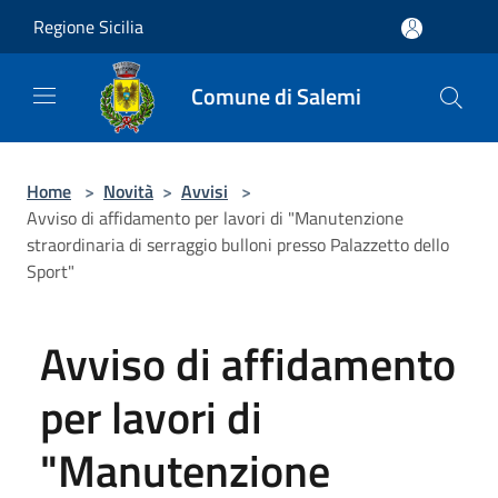
Salta al contenuto principale
Regione Sicilia
Comune di Salemi
Home
>
Novità
>
Avvisi
>
Avviso di affidamento per lavori di "Manutenzione
straordinaria di serraggio bulloni presso Palazzetto dello
Sport"
Avviso di affidamento
per lavori di
"Manutenzione