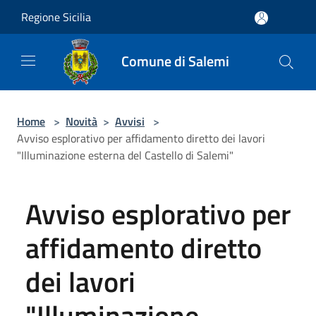
Salta al contenuto principale
Regione Sicilia
Comune di Salemi
Home
>
Novità
>
Avvisi
>
Avviso esplorativo per affidamento diretto dei lavori
"Illuminazione esterna del Castello di Salemi"
Avviso esplorativo per
affidamento diretto
dei lavori
"Illuminazione