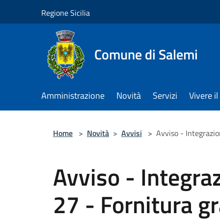
Salta al contenuto principale
Regione Sicilia
Comune di Salemi
Amministrazione
Novità
Servizi
Vivere 
Home
>
Novità
>
Avvisi
>
Avviso - Integrazio
Avviso - Integra
27 - Fornitura gr