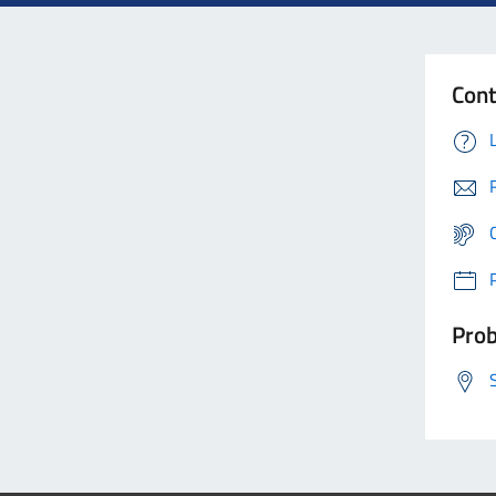
Cont
Prob