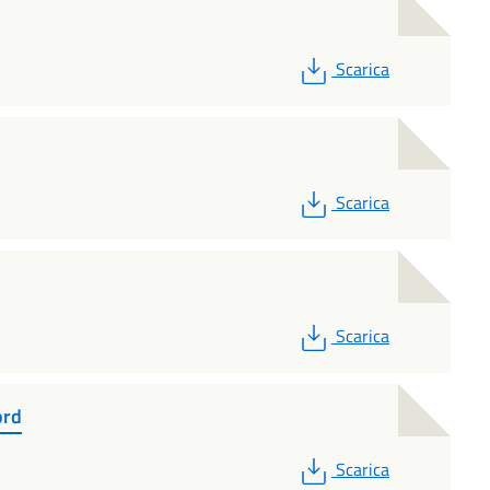
PDF
Scarica
PDF
Scarica
PDF
Scarica
ord
PDF
Scarica