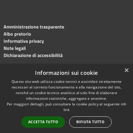
Amministrazione trasparente
Albo pretorio
Informativa privacy
Note legali
Dichiarazione di accessibilità
×
Informazioni sui cookie
Questo sito web utilizza cookie tecnici e assimilati strettamente
necessari al corretto funzionamento e alla navigazione del sito,
nonché un cookie tecnico analitico al solo fine di elaborare
RSS
Copyright © 2026 • Comune di
informazioni statistiche, aggregate e anonime.
Accessibilità
Per maggiori dettagli, può consultare la cookie policy al seguente
mh
Salemi • Powered by
link
Privacy
Municipium
Accesso
•
Cookie
redazione
ACCETTA TUTTO
RIFIUTA TUTTO
Mappa del sito