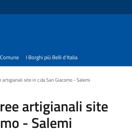
il Comune
I Borghi più Belli d'Italia
 artigianali site in c.da San Giacomo - Salemi
ee artigianali site
omo - Salemi