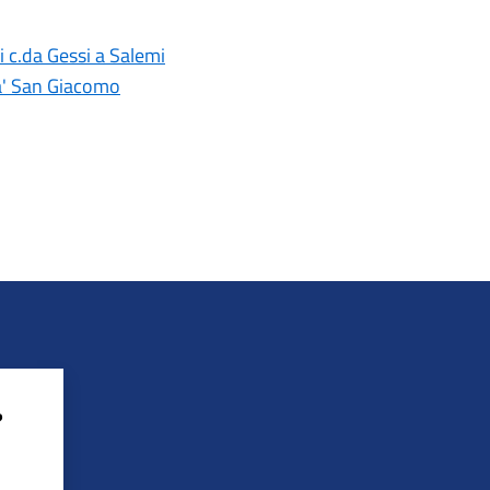
i c.da Gessi a Salemi
ta' San Giacomo
?