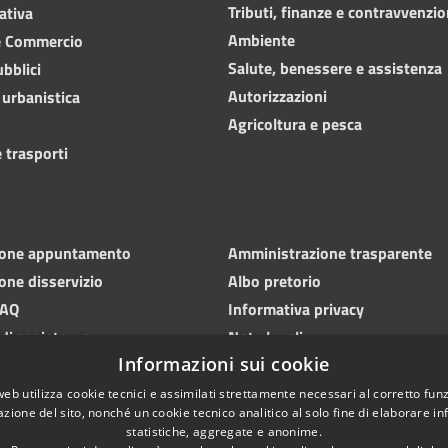
Tributi, finanze e contravvenzio
ativa
Ambiente
e Commercio
Salute, benessere e assistenza
ubblici
Autorizzazioni
 urbanistica
Agricoltura e pesca
 trasporti
ione appuntamento
Amministrazione trasparente
one disservizio
Albo pretorio
FAQ
Informativa privacy
 di assistenza
Note legali
Informazioni sui cookie
Dichiarazione di accessibilità
web utilizza cookie tecnici e assimilati strettamente necessari al corretto fu
azione del sito, nonché un cookie tecnico analitico al solo fine di elaborare i
statistiche, aggregate e anonime.