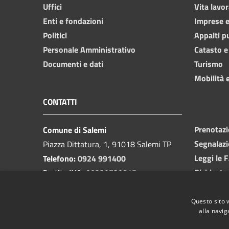
Uffici
Vita lavor
Enti e fondazioni
Imprese 
Politici
Appalti p
Personale Amministrativo
Catasto e
Documenti e dati
Turismo
Mobilità e
CONTATTI
Prenotaz
Comune di Salemi
Segnalazi
Piazza Dittatura, 1, 91018 Salemi TP
Leggi le 
Telefono:
0924 991400
Richiesta
Partita IVA:
00239730815
Email:
protocollo@cittadisalemi.it
PEC:
protocollo@pec.cittadisalemi.it
Questo sito 
alla navig