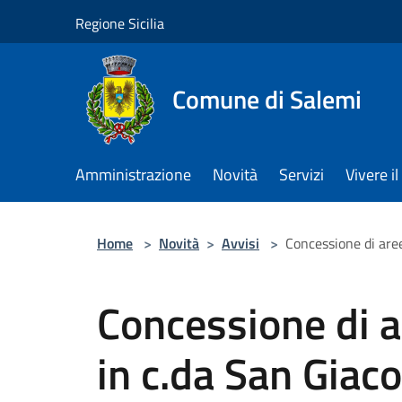
Salta al contenuto principale
Regione Sicilia
Comune di Salemi
Amministrazione
Novità
Servizi
Vivere 
Home
>
Novità
>
Avvisi
>
Concessione di aree
Concessione di ar
in c.da San Giac