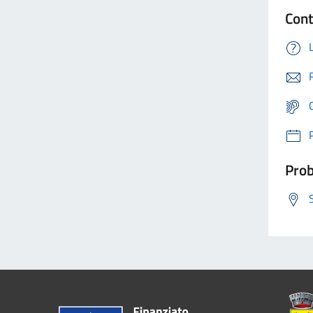
Cont
Prob