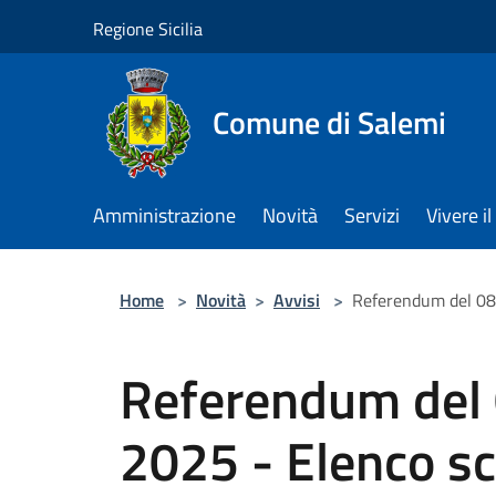
Salta al contenuto principale
Regione Sicilia
Comune di Salemi
Amministrazione
Novità
Servizi
Vivere 
Home
>
Novità
>
Avvisi
>
Referendum del 08 
Referendum del 
2025 - Elenco sc