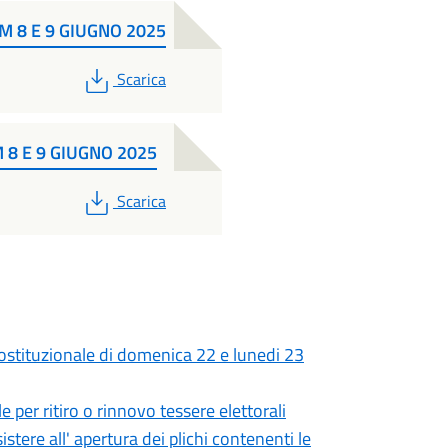
UM 8 E 9 GIUGNO 2025
PDF
Scarica
M 8 E 9 GIUGNO 2025
PDF
Scarica
ostituzionale di domenica 22 e lunedi 23
e per ritiro o rinnovo tessere elettorali
sistere all' apertura dei plichi contenenti le