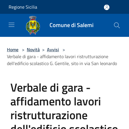
Salta al contenuto principale
Regione Sicilia
Comune di Salemi
Home
>
Novità
>
Avvisi
>
Verbale di gara - affidamento lavori ristrutturazione
dell'edificio scolastico G. Gentile, sito in via San leonardo
Verbale di gara -
affidamento lavori
ristrutturazione
dell'edificio scolastico