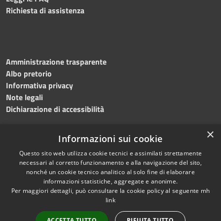
Richiesta di assistenza
Amministrazione trasparente
Albo pretorio
Informativa privacy
Note legali
Dichiarazione di accessibilità
×
Informazioni sui cookie
Questo sito web utilizza cookie tecnici e assimilati strettamente
necessari al corretto funzionamento e alla navigazione del sito,
nonché un cookie tecnico analitico al solo fine di elaborare
RSS
Copyright © 2026 • Comune di
informazioni statistiche, aggregate e anonime.
Accessibilità
Per maggiori dettagli, può consultare la cookie policy al seguente
mh
Salemi • Powered by
link
Privacy
Municipium
Accesso
•
Cookie
redazione
ACCETTA TUTTO
RIFIUTA TUTTO