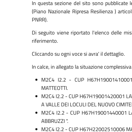
In questa sezione del sito sono pubblicate 
(Piano Nazionale Ripresa Resilienza ) artico
PNRR).
Di seguito viene riportato l'elenco delle 
riferimento.
Cliccando su ogni voce si avra' il dettaglio.
In calce, in allegato la situazione complessiv
M2C4 I2.2 - CUP H67H19001410001
MATTEOTTI.
M2C4 I2.2 - CUP H67H19001420001 L
A VALLE DEI LOCULI DEL NUOVO CIMIT
M2C4 I2.2 - CUP H67H19001440001 L
ABBRUZZI ".
M2C4 I2.2 - CUP H67H22002510006 M