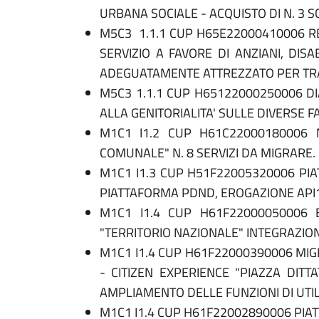
URBANA SOCIALE - ACQUISTO DI N. 3 
M5C3 1.1.1 CUP H65E22000410006 RE 
SERVIZIO A FAVORE DI ANZIANI, DISA
ADEGUATAMENTE ATTREZZATO PER TRA
M5C3 1.1.1 CUP H65122000250006 D
ALLA GENITORIALITA' SULLE DIVERSE FA
M1C1 I1.2 CUP H61C22000180006 M
COMUNALE" N. 8 SERVIZI DA MIGRARE.
M1C1 I1.3 CUP H51F22005320006 PIA
PIATTAFORMA PDND, EROGAZIONE API1
M1C1 I1.4 CUP H61F22000050006 ES
"TERRITORIO NAZIONALE" INTEGRAZION
M1C1 I1.4 CUP H61F22000390006 MIGL
- CITIZEN EXPERIENCE "PIAZZA DIT
AMPLIAMENTO DELLE FUNZIONI DI UTIL
M1C1 I1.4 CUP H61F22002890006 PIAT