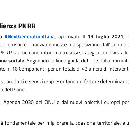
ilienza PNRR
za
#NextGenerationItalia
, approvato Il
13 luglio 2021,
d
e alle risorse finanziarie messe a disposizione dall'Unione 
 PNRR si articolano intorno a tre assi strategici condivisi a l
one sociale
. Seguendo le linee guida definite dalla normati
late in 16 Componenti, per un totale di 43 ambiti di interven
si, prodotti e servizi rappresentano un fattore determinant
rma del Piano.
ll’Agenda 2030 dell’ONU e dai nuovi obiettivi europei per
è fondamentale per migliorare la coesione territoriale, aiu