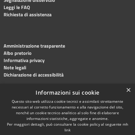
Leggi le FAQ
Richiesta di assistenza
Amministrazione trasparente
Albo pretorio
Informativa privacy
Note legali
Dichiarazione di accessibilità
×
Informazioni sui cookie
Questo sito web utilizza cookie tecnici e assimilati strettamente
necessari al corretto funzionamento e alla navigazione del sito,
nonché un cookie tecnico analitico al solo fine di elaborare
RSS
Copyright © 2026 • Comune di
informazioni statistiche, aggregate e anonime.
Accessibilità
Per maggiori dettagli, può consultare la cookie policy al seguente
mh
Salemi • Powered by
link
Privacy
Municipium
Accesso
•