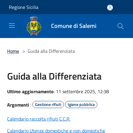
Salta al contenuto principale
Regione Sicilia
Comune di Salemi
Home
>
Guida alla Differenziata
Guida alla Differenziata
Ultimo aggiornamento
: 11 settembre 2025, 12:38
Argomenti
:
Gestione rifiuti
Igiene pubblica
Calendario raccolta rifiuti C.C.R.
Calendario Utenze domestiche e non domestiche