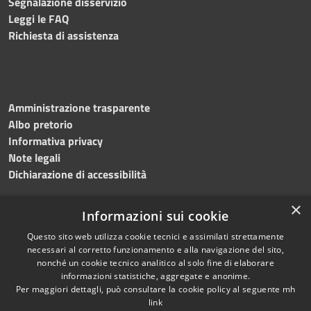
Segnalazione disservizio
Leggi le FAQ
Richiesta di assistenza
Amministrazione trasparente
Albo pretorio
Informativa privacy
Note legali
Dichiarazione di accessibilità
×
Informazioni sui cookie
Questo sito web utilizza cookie tecnici e assimilati strettamente
necessari al corretto funzionamento e alla navigazione del sito,
nonché un cookie tecnico analitico al solo fine di elaborare
RSS
Copyright © 2026 • Comune di
informazioni statistiche, aggregate e anonime.
Accessibilità
Per maggiori dettagli, può consultare la cookie policy al seguente
mh
Salemi • Powered by
link
Privacy
Municipium
Accesso
•