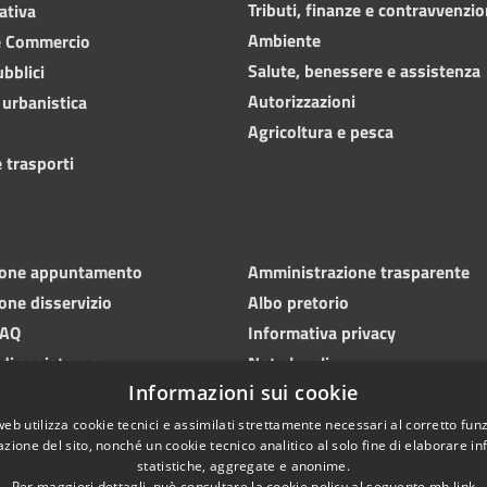
Tributi, finanze e contravvenzio
ativa
Ambiente
e Commercio
Salute, benessere e assistenza
ubblici
Autorizzazioni
 urbanistica
Agricoltura e pesca
 trasporti
ione appuntamento
Amministrazione trasparente
one disservizio
Albo pretorio
FAQ
Informativa privacy
 di assistenza
Note legali
Informazioni sui cookie
Dichiarazione di accessibilità
web utilizza cookie tecnici e assimilati strettamente necessari al corretto fu
azione del sito, nonché un cookie tecnico analitico al solo fine di elaborare i
statistiche, aggregate e anonime.
Per maggiori dettagli, può consultare la cookie policy al seguente
mh
link