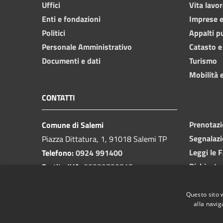
Uffici
Vita lavor
Enti e fondazioni
Imprese 
Politici
Appalti p
Personale Amministrativo
Catasto e
Documenti e dati
Turismo
Mobilità e
CONTATTI
Prenotaz
Comune di Salemi
Segnalazi
Piazza Dittatura, 1, 91018 Salemi TP
Leggi le 
Telefono:
0924 991400
Richiesta
Partita IVA:
00239730815
Email:
protocollo@cittadisalemi.it
PEC:
protocollo@pec.cittadisalemi.it
Questo sito 
alla navig