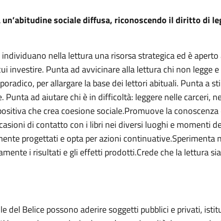
a un’abitudine sociale diffusa, riconoscendo il diritto di
e individuano nella lettura una risorsa strategica ed è aperto 
ui investire. Punta ad avvicinare alla lettura chi non legge e 
sporadico, per allargare la base dei lettori abituali. Punta a 
 Punta ad aiutare chi è in difficoltà: leggere nelle carceri, ne
 positiva che crea coesione sociale.Promuove la conoscenza de
ccasioni di contatto con i libri nei diversi luoghi e momenti d
amente progettati e opta per azioni continuative.Sperimenta 
mente i risultati e gli effetti prodotti.Crede che la lettura si
e del Belice possono aderire soggetti pubblici e privati, istit