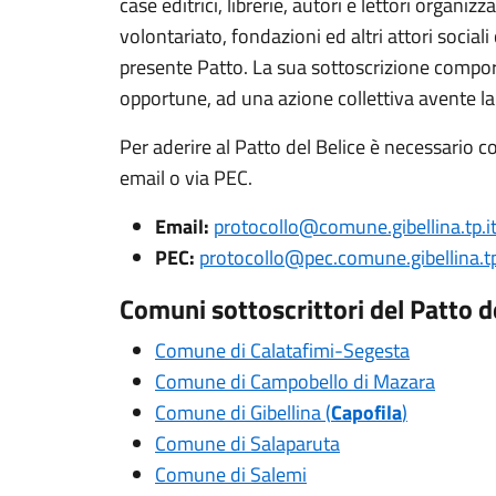
case editrici, librerie, autori e lettori organiz
volontariato, fondazioni ed altri attori social
presente Patto. La sua sottoscrizione comporta
opportune, ad una azione collettiva avente la fin
Per aderire al Patto del Belice è necessario c
email o via PEC.
Email:
protocollo@comune.gibellina.tp.i
PEC:
protocollo@pec.comune.gibellina.tp
Comuni sottoscrittori del Patto d
Comune di Calatafimi-Segesta
Comune di Campobello di Mazara
Comune di Gibellina (
Capofila
)
Comune di Salaparuta
Comune di Salemi