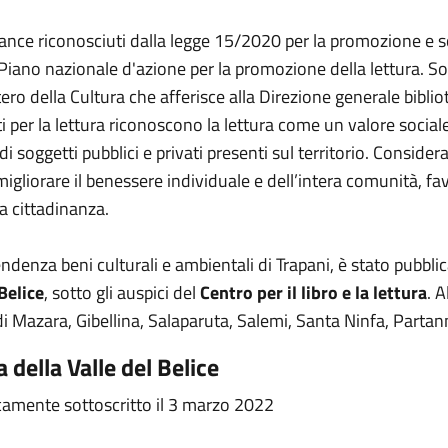
nance riconosciuti dalla legge 15/2020 per la promozione e so
l Piano nazionale d'azione per la promozione della lettura. S
tero della Cultura che afferisce alla Direzione generale biblio
tti per la lettura riconoscono la lettura come un valore soci
oggetti pubblici e privati presenti sul territorio. Considerano
 migliorare il benessere individuale e dell’intera comunità, f
la cittadinanza.
endenza beni culturali e ambientali di Trapani, è stato pubbl
Belice
, sotto gli auspici del
Centro per il libro e la lettura
. 
 Mazara, Gibellina, Salaparuta, Salemi, Santa Ninfa, Partann
 della Valle del Belice
licamente sottoscritto il 3 marzo 2022