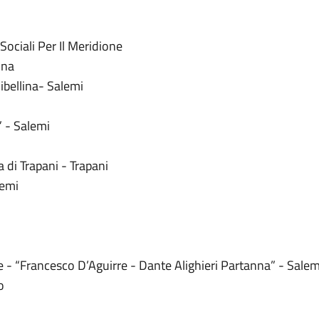
ciali Per Il Meridione
ina
Gibellina- Salemi
 - Salemi
a di Trapani - Trapani
lemi
re - “Francesco D’Aguirre - Dante Alighieri Partanna” - Salem
o