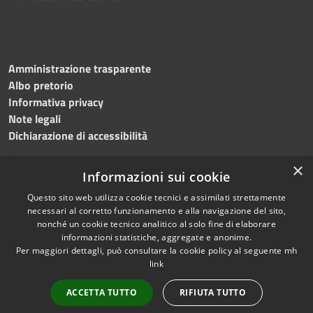
Amministrazione trasparente
Albo pretorio
Informativa privacy
Note legali
Dichiarazione di accessibilità
×
Informazioni sui cookie
Questo sito web utilizza cookie tecnici e assimilati strettamente
necessari al corretto funzionamento e alla navigazione del sito,
nonché un cookie tecnico analitico al solo fine di elaborare
RSS
Copyright © 2026 • Comune di
informazioni statistiche, aggregate e anonime.
Accessibilità
Per maggiori dettagli, può consultare la cookie policy al seguente
mh
Salemi • Powered by
link
Privacy
Municipium
Accesso
•
Cookie
redazione
ACCETTA TUTTO
RIFIUTA TUTTO
Mappa del sito