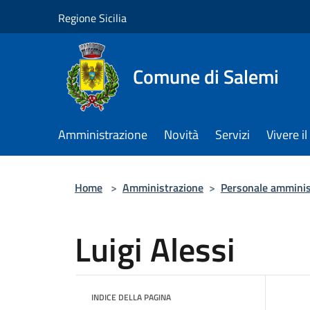
Salta al contenuto principale
Regione Sicilia
Comune di Salemi
Amministrazione
Novità
Servizi
Vivere 
Home
>
Amministrazione
>
Personale amminis
Luigi Alessi
INDICE DELLA PAGINA