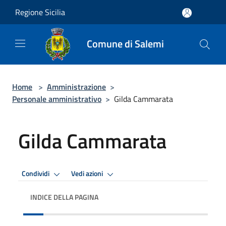
Salta al contenuto principale
Regione Sicilia
Comune di Salemi
Home
>
Amministrazione
>
Personale amministrativo
>
Gilda Cammarata
Gilda Cammarata
Condividi
Vedi azioni
INDICE DELLA PAGINA