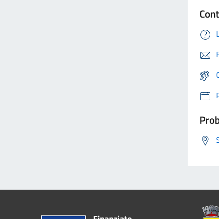
Cont
Prob