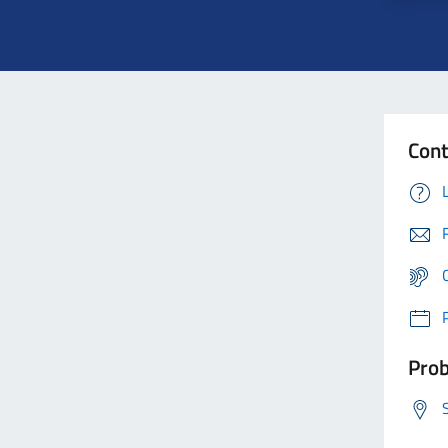
Cont
Prob