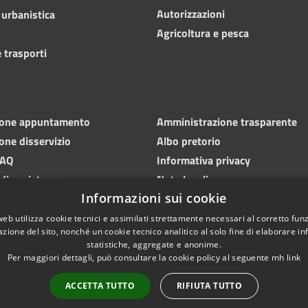
Autorizzazioni
 urbanistica
Agricoltura e pesca
 trasporti
ione appuntamento
Amministrazione trasparente
one disservizio
Albo pretorio
FAQ
Informativa privacy
 di assistenza
Note legali
Informazioni sui cookie
Dichiarazione di accessibilità
web utilizza cookie tecnici e assimilati strettamente necessari al corretto fu
azione del sito, nonché un cookie tecnico analitico al solo fine di elaborare i
statistiche, aggregate e anonime.
Per maggiori dettagli, può consultare la cookie policy al seguente
mh
link
ACCETTA TUTTO
RIFIUTA TUTTO