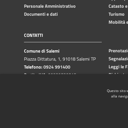
Personale Amministrativo
Catasto e
Documenti e dati
Turismo
Mobilità e
CONTATTI
Prenotaz
Comune di Salemi
Segnalazi
Piazza Dittatura, 1, 91018 Salemi TP
Leggi le 
Telefono:
0924 991400
Richiesta
Partita IVA:
00239730815
Email:
protocollo@cittadisalemi.it
PEC:
protocollo@pec.cittadisalemi.it
Questo sito 
alla navig