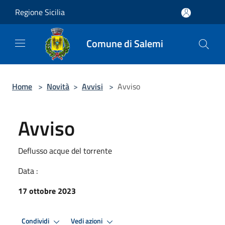
Salta al contenuto principale
Regione Sicilia
Comune di Salemi
Home
>
Novità
>
Avvisi
>
Avviso
Avviso
Deflusso acque del torrente
Data :
17 ottobre 2023
Condividi
Vedi azioni