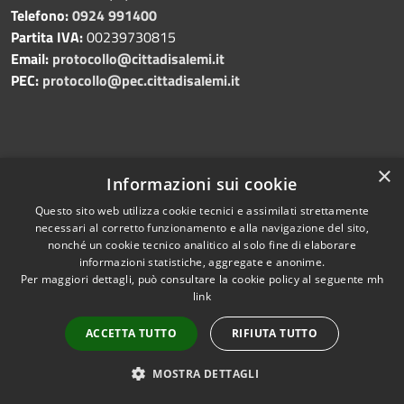
Telefono:
0924 991400
Partita IVA:
00239730815
Email:
protocollo@cittadisalemi.it
PEC:
protocollo@pec.cittadisalemi.it
×
Prenotazione appuntamento
Informazioni sui cookie
Segnalazione disservizio
Questo sito web utilizza cookie tecnici e assimilati strettamente
Leggi le FAQ
necessari al corretto funzionamento e alla navigazione del sito,
Richiesta di assistenza
nonché un cookie tecnico analitico al solo fine di elaborare
informazioni statistiche, aggregate e anonime.
Per maggiori dettagli, può consultare la cookie policy al seguente
mh
link
Amministrazione trasparente
ACCETTA TUTTO
RIFIUTA TUTTO
Albo pretorio
Informativa privacy
MOSTRA DETTAGLI
Note legali