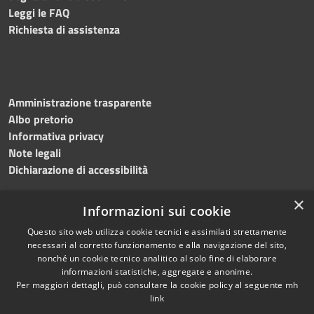
Leggi le FAQ
Richiesta di assistenza
Amministrazione trasparente
Albo pretorio
Informativa privacy
Note legali
Dichiarazione di accessibilità
×
Informazioni sui cookie
Questo sito web utilizza cookie tecnici e assimilati strettamente
necessari al corretto funzionamento e alla navigazione del sito,
nonché un cookie tecnico analitico al solo fine di elaborare
RSS
Copyright © 2026 • Comune di
informazioni statistiche, aggregate e anonime.
Accessibilità
Per maggiori dettagli, può consultare la cookie policy al seguente
mh
Salemi • Powered by
link
Privacy
Municipium
Accesso
•