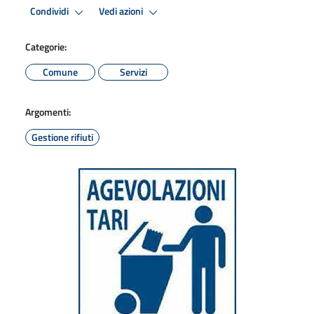
Condividi
Vedi azioni
Categorie:
Comune
Servizi
Argomenti:
Gestione rifiuti