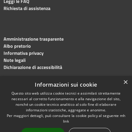
Leggi le FAQ
Richiesta di assistenza
Amministrazione trasparente
Albo pretorio
Informativa privacy
Note legali
Dichiarazione di accessibilità
×
Informazioni sui cookie
Questo sito web utilizza cookie tecnici e assimilati strettamente
necessari al corretto funzionamento e alla navigazione del sito,
nonché un cookie tecnico analitico al solo fine di elaborare
RSS
Copyright © 2026 • Comune di
informazioni statistiche, aggregate e anonime.
Accessibilità
Per maggiori dettagli, può consultare la cookie policy al seguente
mh
Salemi • Powered by
link
Privacy
Municipium
Accesso
•
Cookie
redazione