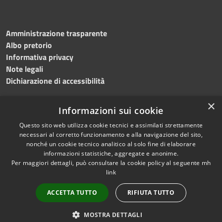
Amministrazione trasparente
Albo pretorio
Informativa privacy
Note legali
Dichiarazione di accessibilità
×
Informazioni sui cookie
Questo sito web utilizza cookie tecnici e assimilati strettamente
necessari al corretto funzionamento e alla navigazione del sito,
nonché un cookie tecnico analitico al solo fine di elaborare
RSS
Copyright © 2026 • Comune di
informazioni statistiche, aggregate e anonime.
Accessibilità
Per maggiori dettagli, può consultare la cookie policy al seguente
mh
Salemi • Powered by
link
Privacy
Municipium
Accesso
•
Cookie
redazione
ACCETTA TUTTO
RIFIUTA TUTTO
Mappa del sito
Privacy
MOSTRA DETTAGLI