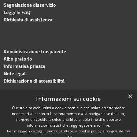
Segnalazione disservizio
Leggi le FAQ
Richiesta di assistenza
Amministrazione trasparente
Albo pretorio
Informativa privacy
Note legali
Dichiarazione di accessibilità
×
Informazioni sui cookie
Questo sito web utilizza cookie tecnici e assimilati strettamente
necessari al corretto funzionamento e alla navigazione del sito,
nonché un cookie tecnico analitico al solo fine di elaborare
RSS
Copyright © 2026 • Comune di
informazioni statistiche, aggregate e anonime.
Accessibilità
Per maggiori dettagli, può consultare la cookie policy al seguente
mh
Salemi • Powered by
link