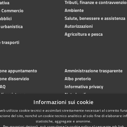
Tributi, finanze e contravvenzio
ativa
Ambiente
e Commercio
Salute, benessere e assistenza
ubblici
Autorizzazioni
 urbanistica
Agricoltura e pesca
 trasporti
ione appuntamento
Amministrazione trasparente
one disservizio
Albo pretorio
FAQ
Informativa privacy
 di assistenza
Note legali
Informazioni sui cookie
Dichiarazione di accessibilità
web utilizza cookie tecnici e assimilati strettamente necessari al corretto fu
azione del sito, nonché un cookie tecnico analitico al solo fine di elaborare i
statistiche, aggregate e anonime.
Per maggiori dettagli, può consultare la cookie policy al seguente
mh
link