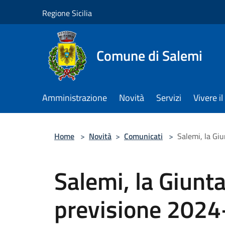
Salta al contenuto principale
Regione Sicilia
Comune di Salemi
Amministrazione
Novità
Servizi
Vivere 
Home
>
Novità
>
Comunicati
>
Salemi, la Giu
Salemi, la Giunta 
previsione 202