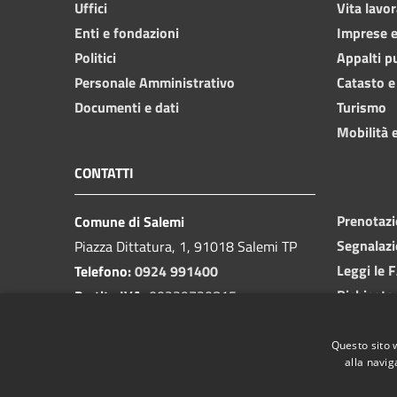
Uffici
Vita lavor
Enti e fondazioni
Imprese 
Politici
Appalti p
Personale Amministrativo
Catasto e
Documenti e dati
Turismo
Mobilità e
CONTATTI
Prenotaz
Comune di Salemi
Segnalazi
Piazza Dittatura, 1, 91018 Salemi TP
Leggi le 
Telefono:
0924 991400
Richiesta
Partita IVA:
00239730815
Email:
protocollo@cittadisalemi.it
PEC:
protocollo@pec.cittadisalemi.it
Questo sito 
alla navig