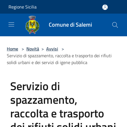
Salta al contenuto principale
Regione Sicilia
Comune di Salemi
Home
>
Novità
>
Avvisi
>
Servizio di spazzamento, raccolta e trasporto dei rifiuti
solidi urbani e dei servizi di igene pubblica
Servizio di
spazzamento,
raccolta e trasporto
dei rifiuti solidi urbani