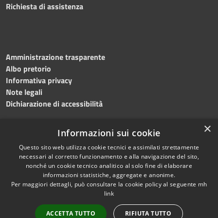
Richiesta di assistenza
Amministrazione trasparente
Albo pretorio
Informativa privacy
Note legali
Dichiarazione di accessibilità
×
Informazioni sui cookie
Questo sito web utilizza cookie tecnici e assimilati strettamente
necessari al corretto funzionamento e alla navigazione del sito,
nonché un cookie tecnico analitico al solo fine di elaborare
RSS
Copyright © 2026 • Comune di
informazioni statistiche, aggregate e anonime.
Accessibilità
Per maggiori dettagli, può consultare la cookie policy al seguente
mh
Salemi • Powered by
link
Privacy
Municipium
Accesso
•
Cookie
redazione
ACCETTA TUTTO
RIFIUTA TUTTO