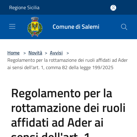
Salta al contenuto principale
Regione Sicilia
Comune di Salemi
Home
>
Novità
>
Avvisi
>
Regolamento per la rottamazione dei ruoli affidati ad Ader
ai sensi dell'art. 1, comma 82 della legge 199/2025
Regolamento per la
rottamazione dei ruoli
affidati ad Ader ai
sensi dell'art. 1,