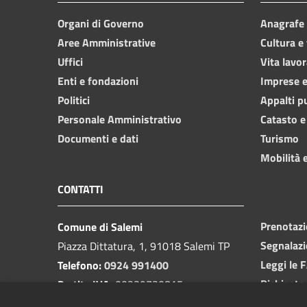
Organi di Governo
Anagrafe e
Aree Amministrative
Cultura e
Uffici
Vita lavor
Enti e fondazioni
Imprese 
Politici
Appalti p
Personale Amministrativo
Catasto e
Documenti e dati
Turismo
Mobilità e
CONTATTI
Prenotaz
Comune di Salemi
Segnalazi
Piazza Dittatura, 1, 91018 Salemi TP
Leggi le 
Telefono:
0924 991400
Richiesta
Partita IVA:
00239730815
Email:
protocollo@cittadisalemi.it