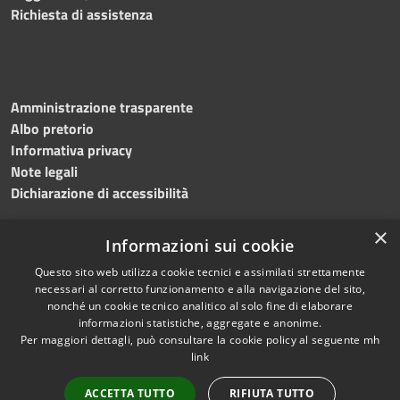
Richiesta di assistenza
Amministrazione trasparente
Albo pretorio
Informativa privacy
Note legali
Dichiarazione di accessibilità
×
Informazioni sui cookie
Questo sito web utilizza cookie tecnici e assimilati strettamente
necessari al corretto funzionamento e alla navigazione del sito,
nonché un cookie tecnico analitico al solo fine di elaborare
RSS
Copyright © 2026 • Comune di
informazioni statistiche, aggregate e anonime.
Per maggiori dettagli, può consultare la cookie policy al seguente
mh
Accessibilità
Salemi • Powered by
link
Privacy
Municipium
Accesso
•
Cookie
redazione
ACCETTA TUTTO
RIFIUTA TUTTO